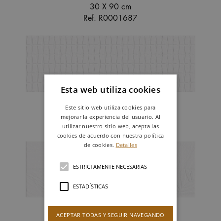
30 X 90 cm
Ref. R0001687
Esta web utiliza cookies
CONCEPT BLANCO
Este sitio web utiliza cookies para
30 X 90 cm
mejorar la experiencia del usuario. Al
Ref. R0001688
utilizar nuestro sitio web, acepta las
cookies de acuerdo con nuestra política
de cookies.
Detalles
ESTRICTAMENTE NECESARIAS
ESTADÍSTICAS
ART BLANCO
ACEPTAR TODAS Y SEGUIR NAVEGANDO
30 X 90 cm