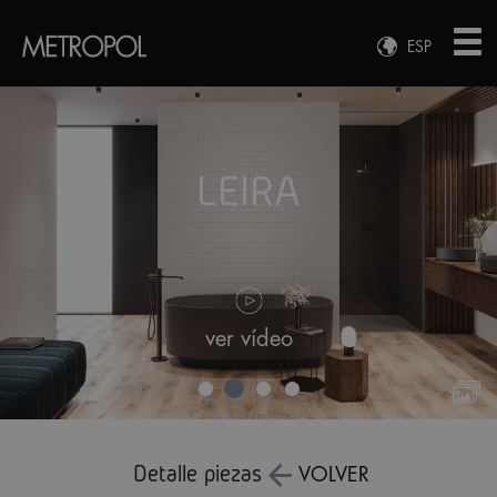
ESP
ENG
FRA
DEU
LEIRA
LEIRA
LEIRA
LEIRA
ver vídeo
Detalle piezas
VOLVER