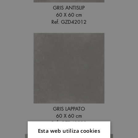
GRIS ANTISLIP
60 X 60 cm
Ref. GZD42012
GRIS LAPPATO
60 X 60 cm
Ref. GZD42022
Esta web utiliza cookies