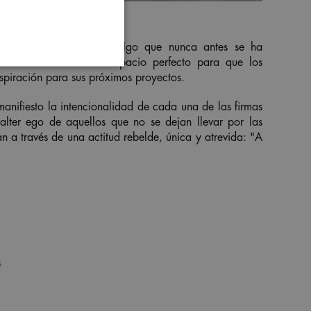
 que se genera al vivir algo que nunca antes se ha
 Cersaie 2022 es el espacio perfecto para que los
nspiración para sus próximos proyectos.
anifiesto la intencionalidad de cada una de las firmas
alter ego de aquellos que no se dejan llevar por las
n a través de una actitud rebelde, única y atrevida: "
A
s