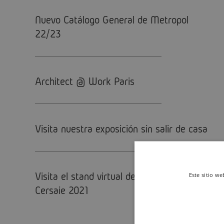
Nuevo Catálogo General de Metropol
22/23
Architect @ Work Paris
Visita nuestra exposición sin salir de casa
Visita el stand virtual de Metropol en
Este sitio we
Cersaie 2021