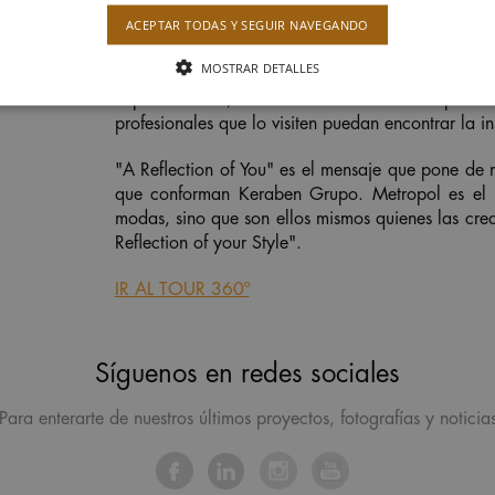
ACEPTAR TODAS Y SEGUIR NAVEGANDO
MOSTRAR DETALLES
Con el objetivo de transmitir esa fascinación
experimentado, el stand de Keraben Grupo en
profesionales que lo visiten puedan encontrar la i
"A Reflection of You" es el mensaje que pone de m
que conforman Keraben Grupo.
Metropol
es el 
modas, sino que son ellos mismos quienes las crea
Reflection of your Style
".
IR AL TOUR 360º
Síguenos en redes sociales
Para enterarte de nuestros últimos proyectos, fotografías y noticia