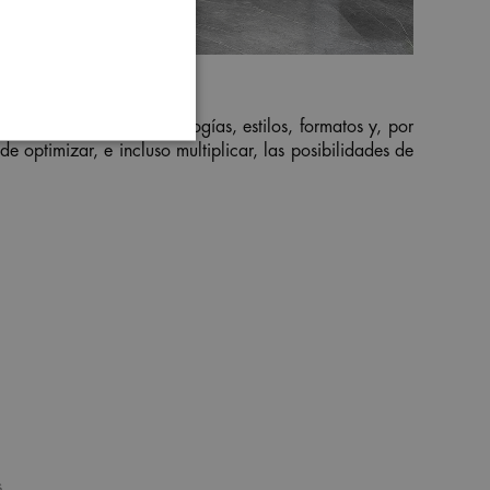
r a la diversidad de tipologías, estilos, formatos y, por
optimizar, e incluso multiplicar, las posibilidades de
s