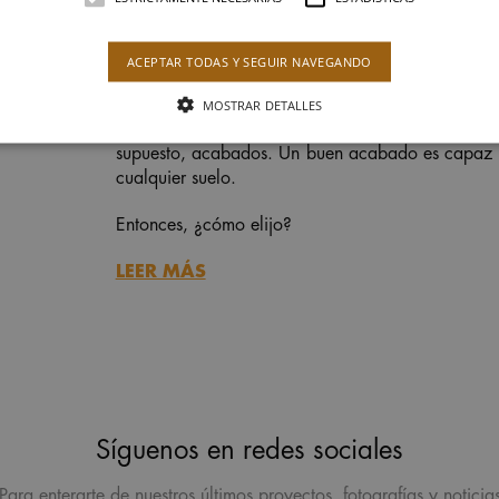
ACEPTAR TODAS Y SEGUIR NAVEGANDO
MOSTRAR DETALLES
Más allá del material escogido, resulta útil atende
supuesto, acabados. Un buen acabado es capaz de 
cualquier suelo.
Entonces, ¿cómo elijo?
LEER MÁS
Síguenos en redes sociales
Para enterarte de nuestros últimos proyectos, fotografías y noticia