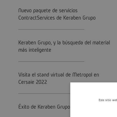
Nuevo paquete de servicios
ContractServices de Keraben Grupo
Keraben Grupo, y la búsqueda del material
más inteligente
Visita el stand virtual de Metropol en
Cersaie 2022
Este sitio we
Éxito de Keraben Grupo en Cevisama 2020