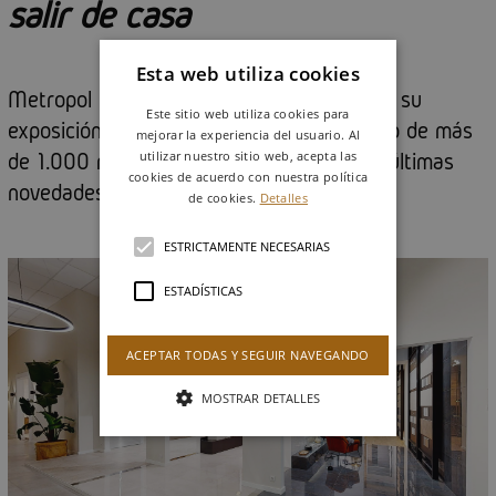
salir de casa
Esta web utiliza cookies
Metropol presenta el tour virtual 360º de su
Este sitio web utiliza cookies para
exposición en Nules (Castellón), un espacio de más
mejorar la experiencia del usuario. Al
utilizar nuestro sitio web, acepta las
de 1.000 m2 donde la firma muestra sus últimas
cookies de acuerdo con nuestra política
novedades.
de cookies.
Detalles
ESTRICTAMENTE NECESARIAS
ESTADÍSTICAS
ACEPTAR TODAS Y SEGUIR NAVEGANDO
MOSTRAR DETALLES