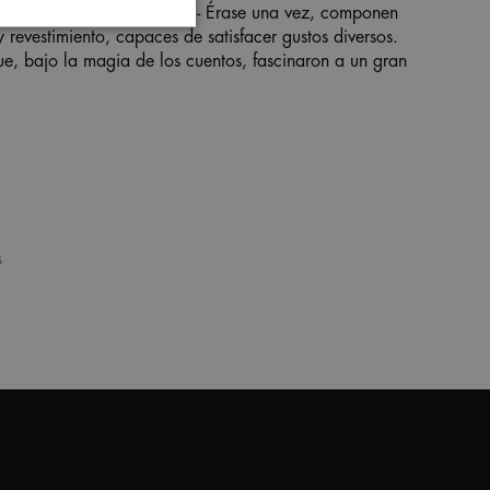
onal "
Once Upon a Time
" -
Érase una vez
, componen
evestimiento, capaces de satisfacer gustos diversos.
e, bajo la magia de los cuentos, fascinaron a un gran
s