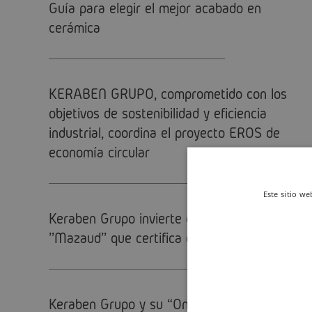
Guía para elegir el mejor acabado en
cerámica
KERABEN GRUPO, comprometido con los
objetivos de sostenibilidad y eficiencia
industrial, coordina el proyecto EROS de
economía circular
Este sitio we
Keraben Grupo invierte en la máquina
''Mazaud'' que certifica el sello QB UPEC
Keraben Grupo y su “Once Upon a Time”