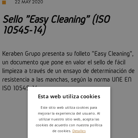
22 MAY 2020
Sello "Easy Cleaning" (ISO
10545-14)
Keraben Grupo presenta su folleto "Easy Cleaning",
un documento que pone en valor el sello de fácil
limpieza a través de un ensayo de determinación de
resistencia a las manchas, según la norma UNE EN
ISO 10545-14.
Esta web utiliza cookies
Este sitio web utiliza cookies para
mejorar la experiencia del usuario. Al
utilizar nuestro sitio web, acepta las
cookies de acuerdo con nuestra política
de cookies.
Detalles