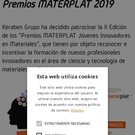
Premios MATERPLAT 2019
Keraben Grupo ha decidido patrocinar la II Edición
de los "Premios MATERPLAT Jóvenes Innovadores
en Materiales", que tienen por objeto reconocer e
incentivar la formación de nuevos profesionales
innovadores en el área de ciencia y tecnología de
materiales en España.
Esta web utiliza cookies
Este sitio web utiliza cookies para
mejorar la experiencia del usuario. Al
utilizar nuestro sitio web, acepta las
cookies de acuerdo con nuestra política
de cookies.
Detalles
ESTRICTAMENTE NECESARIAS