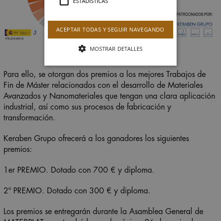
ESTADÍSTICAS
ACEPTAR TODAS Y SEGUIR NAVEGANDO
MOSTRAR DETALLES
Para ello, se otorgan dos premios a los mejores Trabajos de
Fin de Máster relacionados con el desarrollo de Materiales
Avanzados y Nanomateriales que tengan una clara aplicación
industrial, así como sus procesos de fabricación y
transformación.
Keraben Grupo ofrecerá a los ganadores los siguientes
premios:
1er PREMIO. Dotado con 700 € y diploma.
2º PREMIO. Dotado con 300 € y diploma.
Los premios se entregarán durante la Asamblea General de