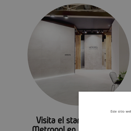
Este sitio we
Visita el stand virtual de
Metropol en Cersaie 2023