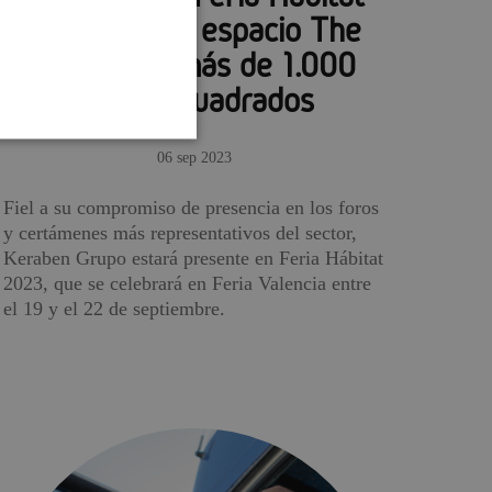
2023 con su espacio The
Square de más de 1.000
metros cuadrados
06 sep 2023
Fiel a su compromiso de presencia en los foros
y certámenes más representativos del sector,
Keraben Grupo estará presente en Feria Hábitat
2023, que se celebrará en Feria Valencia entre
el 19 y el 22 de septiembre.