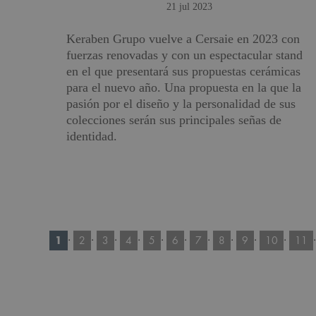
21 jul 2023
Keraben Grupo vuelve a Cersaie en 2023 con
fuerzas renovadas y con un espectacular stand
en el que presentará sus propuestas cerámicas
para el nuevo año. Una propuesta en la que la
pasión por el diseño y la personalidad de sus
colecciones serán sus principales señas de
identidad.
·
·
·
·
·
·
·
·
·
·
1
2
3
4
5
6
7
8
9
10
11