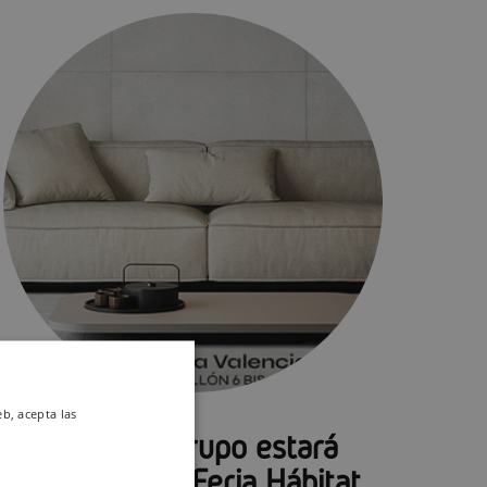
eb, acepta las
Keraben Grupo estará
presente en Feria Hábitat