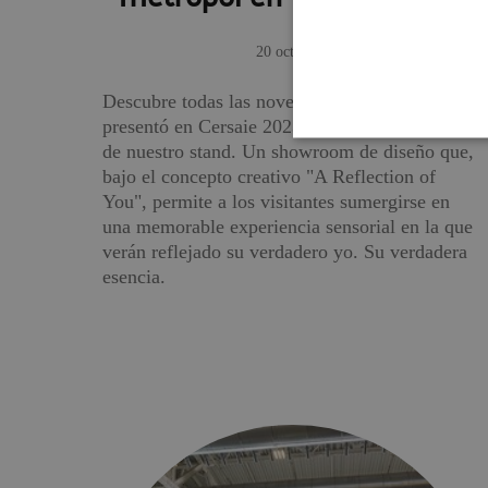
20 oct 2023
Descubre todas las novedades que Metropol
presentó en Cersaie 2023 a través del tour 360º
de nuestro stand. Un showroom de diseño que,
bajo el concepto creativo "A Reflection of
You", permite a los visitantes sumergirse en
una memorable experiencia sensorial en la que
verán reflejado su verdadero yo. Su verdadera
esencia.