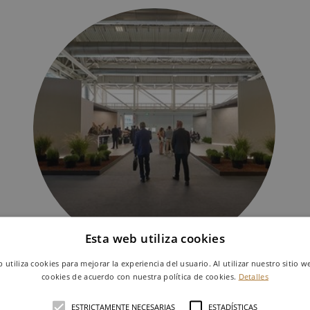
Esta web utiliza cookies
b utiliza cookies para mejorar la experiencia del usuario. Al utilizar nuestro sitio w
cookies de acuerdo con nuestra política de cookies.
Detalles
Keraben Grupo sorprende y
alcanza a todos los públicos
ESTRICTAMENTE NECESARIAS
ESTADÍSTICAS