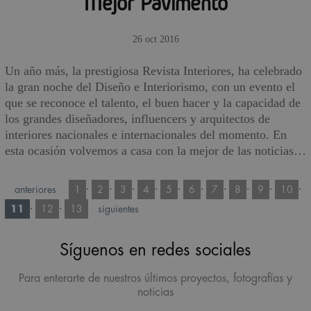
Mejor Pavimento
26 oct 2016
Un año más, la prestigiosa Revista Interiores, ha celebrado
la gran noche del Diseño e Interiorismo, con un evento el
que se reconoce el talento, el buen hacer y la capacidad de
los grandes diseñadores, influencers y arquitectos de
interiores nacionales e internacionales del momento. En
esta ocasión volvemos a casa con la mejor de las noticias…
·
·
·
·
·
·
·
·
·
·
anteriores
1
2
3
4
5
6
7
8
9
10
·
·
11
12
13
siguientes
Síguenos en redes sociales
Para enterarte de nuestros últimos proyectos, fotografías y
noticias