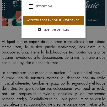
ESTADÍSTICAS
ACEPTAR TODAS Y SEGUIR NAVEGANDO
MOSTRAR DETALLES
Al igual que es capaz de relajarnos e inducirnos a un estado
mental zen, la música puede motivarnos, nos estimula y
produce euforia. Tiene la habilidad de transportarnos a otros
lugares, ayudando a la desconexión, de la misma manera que
nos puede ayudar a concentrarnos.
La cerámica es una especie de música – “It’s a kind of music”.
Y cada una de nuestras marcas se identifica con un estilo
musical diferente. Keraben es jazz, por la seguridad y el toque
de distinción que aportan sus colecciones; Metropol es rock,
por sus propuestas atrevidas, actuales y de remarcada
personalidad; y Casainfinita es chill out, por su relación con la
naturaleza y su capacidad de crear espacios que invitan a la