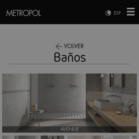
ESP
ENG
FRA
DEU
VOLVER
Baños
AVENUE