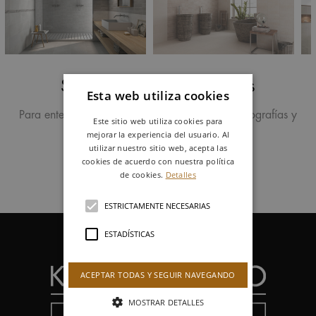
Síguenos en redes sociales
Esta web utiliza cookies
Para enterarte de nuestros últimos proyectos, fotografías y
Este sitio web utiliza cookies para
noticias
mejorar la experiencia del usuario. Al
utilizar nuestro sitio web, acepta las
cookies de acuerdo con nuestra política
de cookies.
Detalles
ESTRICTAMENTE NECESARIAS
ESTADÍSTICAS
ACEPTAR TODAS Y SEGUIR NAVEGANDO
MOSTRAR DETALLES