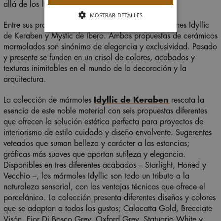
allá de los límites establecidos.
MOSTRAR DETALLES
Entre sus propuestas estrellas destacan las colecciones Idyllic
de Keraben y Mystic de Ibero. Ambas propuestas de cerámicos
marmolados son sinónimo de elegancia y exclusividad. Pasado
y presente se funden en un crisol de colores, acabados y
texturas inimitables en el mundo de la decoración y la
arquitectura.
La colección de mármoles
Idyllic de Keraben
rescata la
esencia de este noble material con seis propuestas diferentes
que ofrecen la solución estética perfecta para proyectos de
interiorismo de estilo cuidado y diseño envolvente. Sugerentes
veteados que suman belleza y carácter a las estancias;
gráficas más suaves que aportan sutileza y elegancia.
Disponibles en tres diferentes acabados – Starlight, Honed y
Vecchio –, los mármoles Idyllic son todo un tributo a la
naturaleza sensorial, con las ventajas técnicas que ofrece el
porcelánico. La colección presenta diferentes diseños y colores
que se adaptan a todos los gustos; Calacatta Gold, Brecciate
Visón, Fior Di Bosco Grey, Oxford Grey, Statuario White y