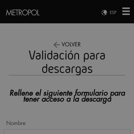
ESP
ENG
FRA
DEU
VOLVER
Validación para
descargas
Rellene el siguiente formulario para
tener acceso a la descarga
Nombre